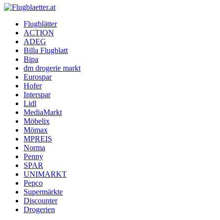
Flugblaetter.at
Flugblätter
ACTION
Flugblätter und Aktionen
ADEG
Billa Flugblatt
Bipa
dm drogerie markt
Eurospar
Hofer
Interspar
Lidl
MediaMarkt
Möbelix
Mömax
MPREIS
Norma
Penny
SPAR
UNIMARKT
Pepco
Supermärkte
Discounter
Drogerien