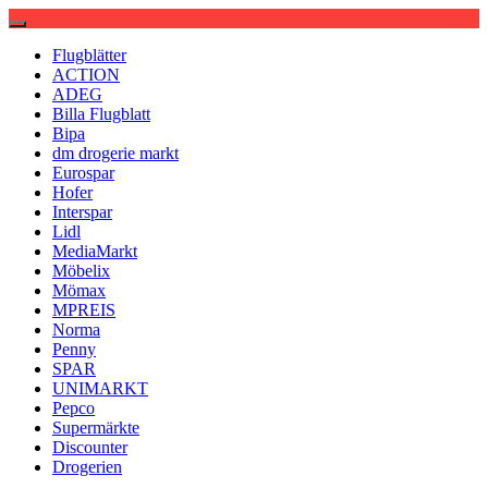
Flugblätter
ACTION
ADEG
Billa Flugblatt
Bipa
dm drogerie markt
Eurospar
Hofer
Interspar
Lidl
MediaMarkt
Möbelix
Mömax
MPREIS
Norma
Penny
SPAR
UNIMARKT
Pepco
Supermärkte
Discounter
Drogerien