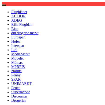
Flugblätter
ACTION
ADEG
Billa Flugblatt
Bipa
dm drogerie markt
Eurospar
Hofer
Interspar
Lidl
MediaMarkt
Möbelix
Mömax
MPREIS
Norma
Penny
SPAR
UNIMARKT
Pepco
Supermärkte
Discounter
Drogerien