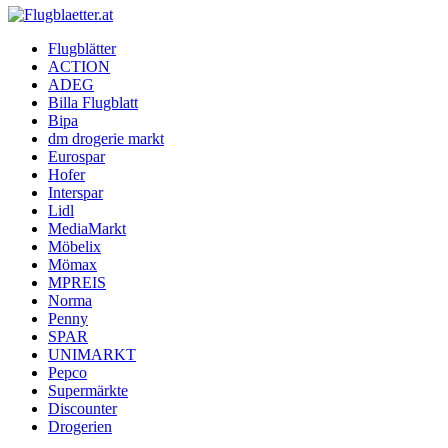
Flugblaetter.at
Flugblätter
ACTION
Flugblätter und Aktionen
ADEG
Billa Flugblatt
Bipa
dm drogerie markt
Eurospar
Hofer
Interspar
Lidl
MediaMarkt
Möbelix
Mömax
MPREIS
Norma
Penny
SPAR
UNIMARKT
Pepco
Supermärkte
Discounter
Drogerien