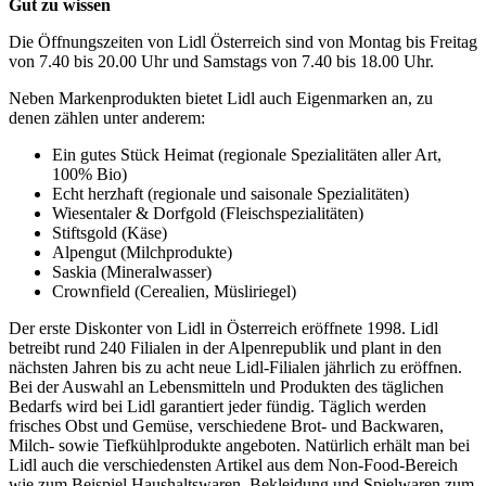
Gut zu wissen
Die Öffnungszeiten von Lidl Österreich sind von Montag bis Freitag
von 7.40 bis 20.00 Uhr und Samstags von 7.40 bis 18.00 Uhr.
Neben Markenprodukten bietet Lidl auch Eigenmarken an, zu
denen zählen unter anderem:
Ein gutes Stück Heimat (regionale Spezialitäten aller Art,
100% Bio)
Echt herzhaft (regionale und saisonale Spezialitäten)
Wiesentaler & Dorfgold (Fleischspezialitäten)
Stiftsgold (Käse)
Alpengut (Milchprodukte)
Saskia (Mineralwasser)
Crownfield (Cerealien, Müsliriegel)
Der erste Diskonter von Lidl in Österreich eröffnete 1998. Lidl
betreibt rund 240 Filialen in der Alpenrepublik und plant in den
nächsten Jahren bis zu acht neue Lidl-Filialen jährlich zu eröffnen.
Bei der Auswahl an Lebensmitteln und Produkten des täglichen
Bedarfs wird bei Lidl garantiert jeder fündig. Täglich werden
frisches Obst und Gemüse, verschiedene Brot- und Backwaren,
Milch- sowie Tiefkühlprodukte angeboten. Natürlich erhält man bei
Lidl auch die verschiedensten Artikel aus dem Non-Food-Bereich
wie zum Beispiel Haushaltswaren, Bekleidung und Spielwaren zum