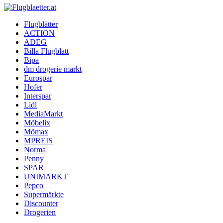
Flugblaetter.at
Flugblätter
ACTION
Flugblätter und Aktionen
ADEG
Billa Flugblatt
Bipa
dm drogerie markt
Eurospar
Hofer
Interspar
Lidl
MediaMarkt
Möbelix
Mömax
MPREIS
Norma
Penny
SPAR
UNIMARKT
Pepco
Supermärkte
Discounter
Drogerien