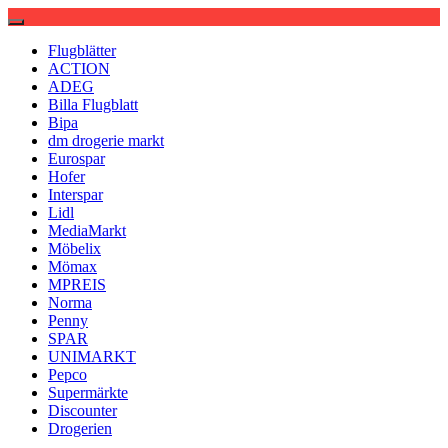
Flugblätter
ACTION
ADEG
Billa Flugblatt
Bipa
dm drogerie markt
Eurospar
Hofer
Interspar
Lidl
MediaMarkt
Möbelix
Mömax
MPREIS
Norma
Penny
SPAR
UNIMARKT
Pepco
Supermärkte
Discounter
Drogerien