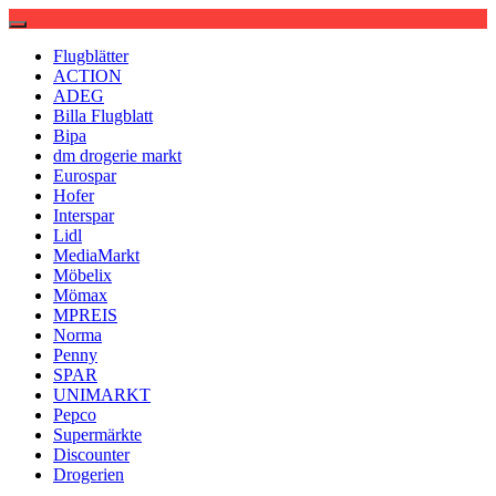
Flugblätter
ACTION
ADEG
Billa Flugblatt
Bipa
dm drogerie markt
Eurospar
Hofer
Interspar
Lidl
MediaMarkt
Möbelix
Mömax
MPREIS
Norma
Penny
SPAR
UNIMARKT
Pepco
Supermärkte
Discounter
Drogerien