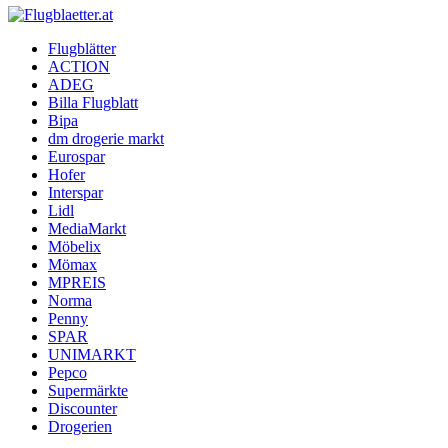
Flugblaetter.at
Flugblätter
ACTION
Flugblätter und Aktionen
ADEG
Billa Flugblatt
Bipa
dm drogerie markt
Eurospar
Hofer
Interspar
Lidl
MediaMarkt
Möbelix
Mömax
MPREIS
Norma
Penny
SPAR
UNIMARKT
Pepco
Supermärkte
Discounter
Drogerien