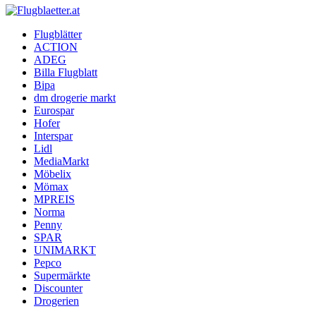
Flugblaetter.at
Flugblätter
ACTION
Flugblätter und Aktionen
ADEG
Billa Flugblatt
Bipa
dm drogerie markt
Eurospar
Hofer
Interspar
Lidl
MediaMarkt
Möbelix
Mömax
MPREIS
Norma
Penny
SPAR
UNIMARKT
Pepco
Supermärkte
Discounter
Drogerien