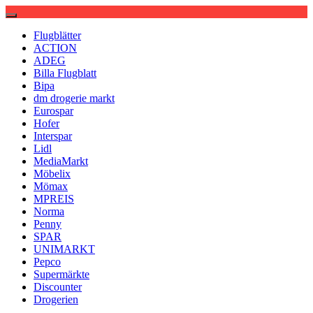
Flugblätter
ACTION
ADEG
Billa Flugblatt
Bipa
dm drogerie markt
Eurospar
Hofer
Interspar
Lidl
MediaMarkt
Möbelix
Mömax
MPREIS
Norma
Penny
SPAR
UNIMARKT
Pepco
Supermärkte
Discounter
Drogerien